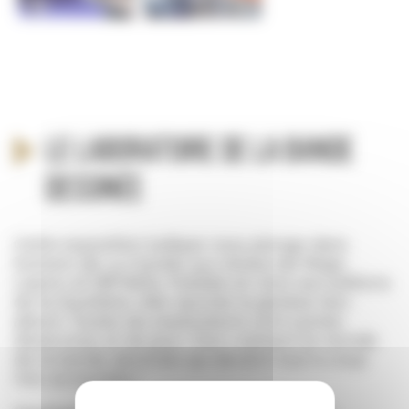
Le laboratoire de la Bande
Dessinée
Cette exposition ludique vous plonge dans
l’univers de
La Carotte aux étoiles
de Régis
Lejonc et Riff Reb’s. Publiée en 2010 aux éditions
de la Gouttière, elle raconte la genèse d’un
album. Toutes les explications sont suivies
d’exercices et de jeux. C’est vraiment le monde
de la bande dessinée qui devient tout à coup
très accessible !