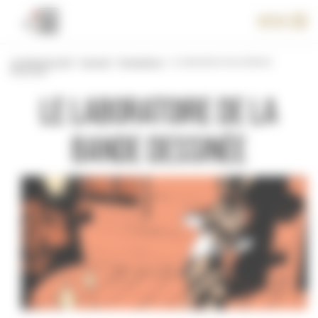
Panneau de gestion des cookies
Menu
Le festival 2016
>
Accueil
>
Expositions
>
Le laboratoire de la Bande
Dessinée
Le laboratoire de la
Bande Dessinée